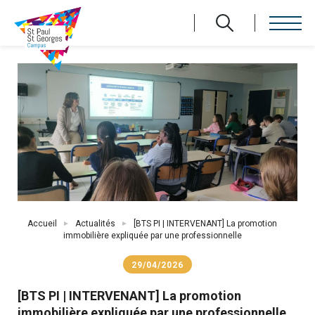
Aller
au
contenu
principal
Fil
Accueil
Actualités
[BTS PI | INTERVENANT] La promotion
d'Ariane
immobilière expliquée par une professionnelle
29/04/2026
[BTS PI | INTERVENANT] La promotion
immobilière expliquée par une professionnelle