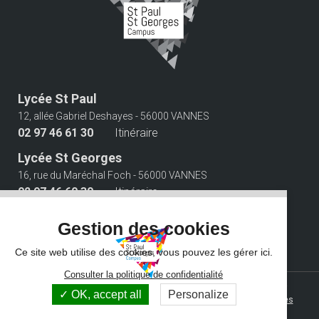
Lycée St Paul
12, allée Gabriel Deshayes - 56000 VANNES
02 97 46 61 30
Itinéraire
Lycée St Georges
16, rue du Maréchal Foch - 56000 VANNES
02 97 46 60 30
Itinéraire
Suivez-nous
Gestion des cookies
Ce site web utilise des cookies, vous pouvez les gérer ici.
Consulter la politique de confidentialité
© 2026 Campus Saint Paul Saint Georges - Tous droits réservés -
OK, accept all
Personalize
Photos non contractuelles -
Mentions légales
-
Gestion des cookies
Grouplive - Agence de création de sites Internet