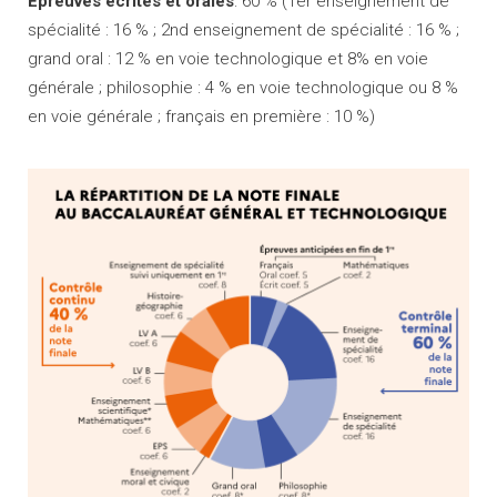
Épreuves écrites et orales
: 60 % (1er enseignement de
diversité de leurs enjeux ;
publique, réflexion éthique et civique autour de la
spécialité : 16 % ; 2nd enseignement de spécialité : 16 % ;
société et l’environnement
grand oral : 12 % en voie technologique et 8% en voie
Une connaissance de la diversité des secteurs
générale ; philosophie : 4 % en voie technologique ou 8 %
professionnels liés au sport et à la pratique
en voie générale ; français en première : 10 %)
sportive".