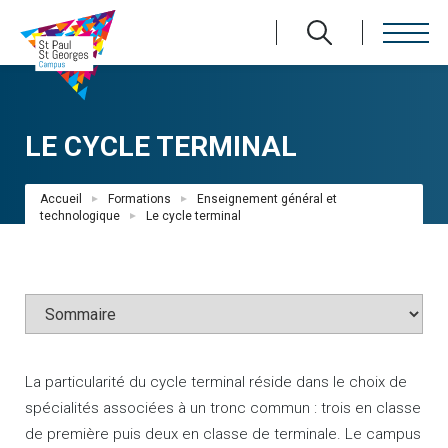
Aller
au
contenu
principal
LE CYCLE TERMINAL
Fil
Accueil
Formations
Enseignement général et
d'Ariane
technologique
Le cycle terminal
La particularité du cycle terminal réside dans le choix de
spécialités associées à un tronc commun : trois en classe
de première puis deux en classe de terminale. Le campus