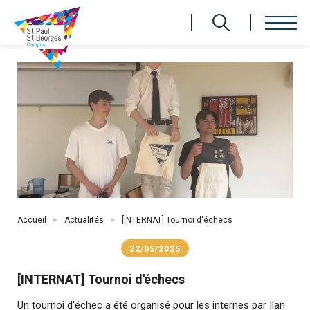
Aller
au
contenu
principal
Fil
Accueil
Actualités
[INTERNAT] Tournoi d'échecs
d'Ariane
22/05/2025
[INTERNAT] Tournoi d'échecs
Un tournoi d'échec a été organisé pour les internes par Ilan