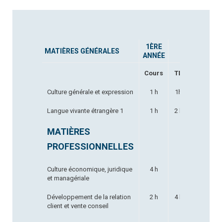
1ÈRE
2ÈME
MATIÈRES GÉNÉRALES
ANNÉE
ANNÉE
Cours
TD
Cours
Culture générale et expression
1 h
1h
1 h
Langue vivante étrangère 1
1 h
2 h
1 h
MATIÈRES
PROFESSIONNELLES
Culture économique, juridique
4 h
4 h
et managériale
Développement de la relation
2 h
4 h
2 h
client et vente conseil