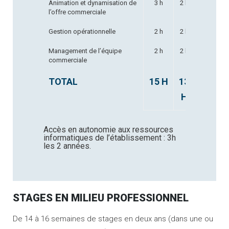
Animation et dynamisation de
3 h
2 h
3 h
l’offre commerciale
Gestion opérationnelle
2 h
2 h
2 h
Management de l’équipe
2 h
2 h
2 h
commerciale
TOTAL
15 H
13
15 H
H
Accès en autonomie aux ressources
informatiques de l’établissement : 3h
les 2 années.
STAGES EN MILIEU PROFESSIONNEL
De 14 à 16 semaines de stages en deux ans (dans une ou