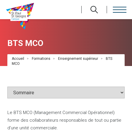
Aller
au
contenu
principal
BTS MCO
Fil
Accueil
Formations
Enseignement supérieur
BTS
d'Ariane
MCO
Le BTS MCO (Management Commercial Opérationnel)
forme des collaborateurs responsables de tout ou partie
d’une unité commerciale.