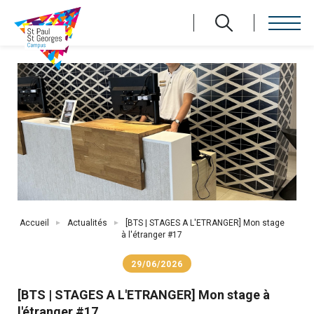
Aller
au
contenu
principal
Fil
Accueil
Actualités
[BTS | STAGES A L'ETRANGER] Mon stage
d'Ariane
à l'étranger #17
29/06/2026
[BTS | STAGES A L'ETRANGER] Mon stage à
l'étranger #17