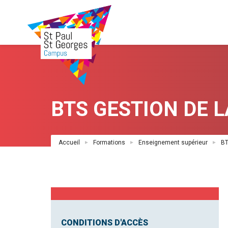
Aller
au
contenu
principal
BTS GESTION DE 
Fil
Accueil
Formations
Enseignement supérieur
BT
d'Ariane
CONDITIONS D'ACCÈS