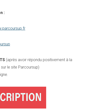
n :
w.parcoursup.fr
oursup
BTS
(après avoir répondu positivement à la
sur le site Parcoursup)
ligne.