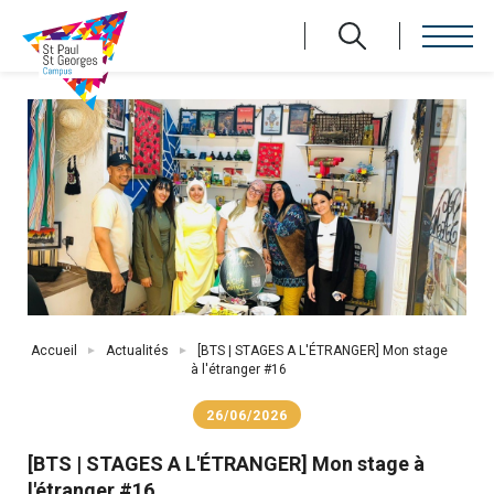
Aller
au
contenu
principal
Fil
Accueil
Actualités
[BTS | STAGES A L'ÉTRANGER] Mon stage
d'Ariane
à l'étranger #16
26/06/2026
[BTS | STAGES A L'ÉTRANGER] Mon stage à
l'étranger #16