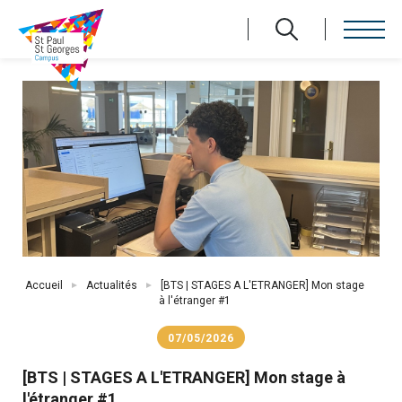
Aller
au
contenu
principal
Fil
Accueil
Actualités
[BTS | STAGES A L'ETRANGER] Mon stage
d'Ariane
à l'étranger #1
07/05/2026
[BTS | STAGES A L'ETRANGER] Mon stage à
l'étranger #1