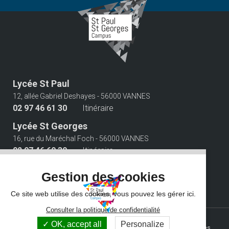
Lycée St Paul
12, allée Gabriel Deshayes - 56000 VANNES
02 97 46 61 30
Itinéraire
Lycée St Georges
16, rue du Maréchal Foch - 56000 VANNES
02 97 46 60 30
Itinéraire
Suivez-nous
Gestion des cookies
Ce site web utilise des cookies, vous pouvez les gérer ici.
Consulter la politique de confidentialité
© 2026 Campus Saint Paul Saint Georges - Tous droits réservés -
OK, accept all
Personalize
Photos non contractuelles -
Mentions légales
-
Gestion des cookies