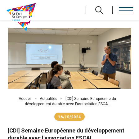
Aller
au
contenu
principal
Fil
Accueil
Actualités
[CDI] Semaine Européenne du
d'Ariane
développement durable avec l'association ESCAL
16/10/2024
[CDI] Semaine Européenne du développement
durable avec l'association ESCAL