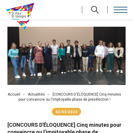
Aller
au
contenu
principal
Fil
Accueil
Actualités
[CONCOURS D'ÉLOQUENCE] Cinq minutes
d'Ariane
pour convaincre ou l'impitoyable phase de présélection !
02/03/2022
[CONCOURS D'ÉLOQUENCE] Cinq minutes pour
convaincre ou l'impitoyable phase de