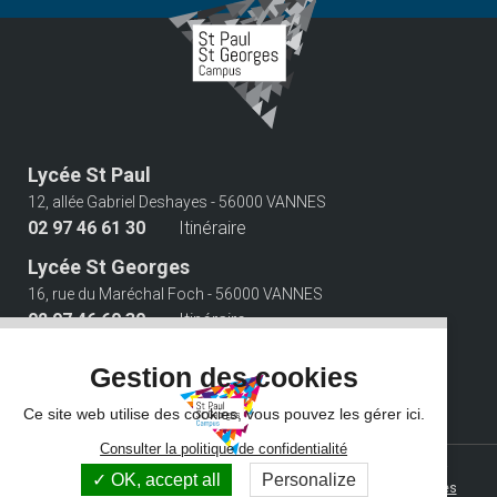
Lycée St Paul
12, allée Gabriel Deshayes - 56000 VANNES
02 97 46 61 30
Itinéraire
Lycée St Georges
16, rue du Maréchal Foch - 56000 VANNES
02 97 46 60 30
Itinéraire
Suivez-nous
Gestion des cookies
Ce site web utilise des cookies, vous pouvez les gérer ici.
Consulter la politique de confidentialité
© 2026 Campus Saint Paul Saint Georges - Tous droits réservés -
OK, accept all
Personalize
Photos non contractuelles -
Mentions légales
-
Gestion des cookies