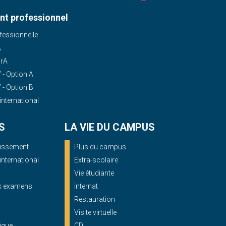
t professionnel
essionnelle
A
OrA
- Option A
- Option B
'international
S
LA VIE DU CAMPUS
blissement
Plus du campus
'international
Extra-scolaire
Vie étudiante
ux examens
Internat
Restauration
Visite virtuelle
ique
CDI