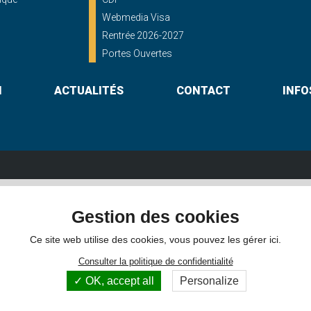
Webmedia Visa
Rentrée 2026-2027
Portes Ouvertes
N
ACTUALITÉS
CONTACT
INFO
Lycée St Georges
Gestion des cookies
shayes - 56000 VANNES
16, rue du Maréchal Foch - 56000 
Itinéraire
02 97 46 60 30
Itinéraire
Ce site web utilise des cookies, vous pouvez les gérer ici.
Consulter la politique de confidentialité
OK, accept all
Personalize
hotos non contractuelles -
Mentions légales
-
Gestion des cookies