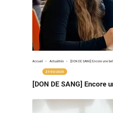
Fil
Accueil
Actualités
[DON DE SANG] Encore une bell
d'Ariane
27/03/2025
[DON DE SANG] Encore un