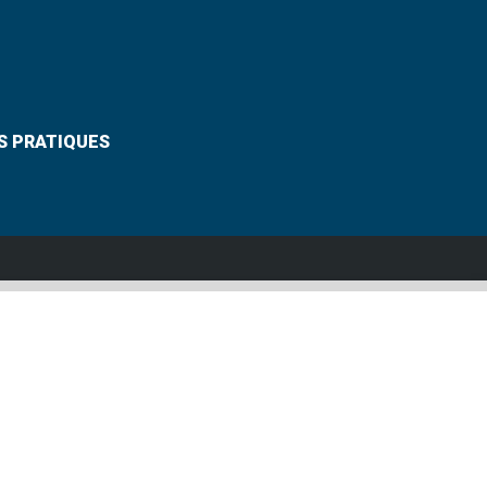
S PRATIQUES
Suivez-nous
VANNES
Grouplive - Agence de création de sites Internet