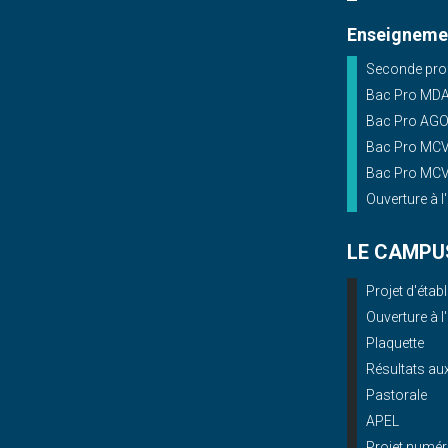
Enseignemen
Seconde prof
Bac Pro MD
Bac Pro AG
Bac Pro MCV 
Bac Pro MCV 
Ouverture à l
LE CAMPU
Projet d'éta
Ouverture à l
Plaquette
Résultats a
Pastorale
APEL
Projet numér