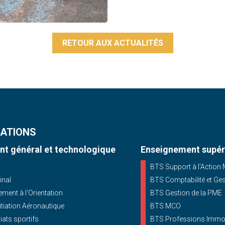
RETOUR AUX ACTUALITÉS
ATIONS
t général et technologique
Enseignement supér
BTS Support à l’Action
inal
BTS Comptabilité et Ge
ent à l'Orientation
BTS Gestion de la PME
nitiation Aéronautique
BTS MCO
iats sportifs
BTS Professions Immob