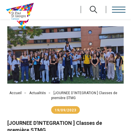
Aller
au
contenu
principal
Fil
Accueil
Actualités
[JOURNEE D'INTEGRATION ] Classes de
d'Ariane
première STMG
19/09/2023
[JOURNEE D'INTEGRATION ] Classes de
première STMG