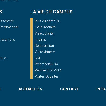
S
LA VIE DU CAMPUS
blissement
Plus du campus
'international
Extra-scolaire
Vie étudiante
ux examens
Internat
Restauration
Visite virtuelle
ique
CDI
Webmedia Visa
Rentrée 2026-2027
Portes Ouvertes
N
ACTUALITÉS
CONTACT
INFO