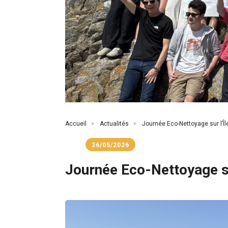
Fil
Accueil
Actualités
Journée Eco-Nettoyage sur l’Île
d'Ariane
26/05/2026
Journée Eco-Nettoyage sur