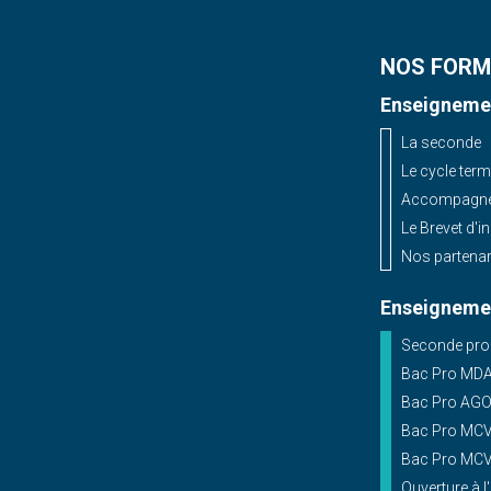
NOS FORM
Enseignemen
La seconde
Le cycle term
Accompagnem
Le Brevet d'i
Nos partenar
Enseignemen
Seconde prof
Bac Pro MD
Bac Pro AG
Bac Pro MCV 
Bac Pro MCV 
Ouverture à l