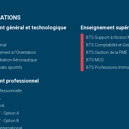
ATIONS
t général et technologique
Enseignement supér
BTS Support à l’Action
inal
BTS Comptabilité et Ge
ent à l'Orientation
BTS Gestion de la PME
nitiation Aéronautique
BTS MCO
iats sportifs
BTS Professions Immob
t professionnel
essionnelle
A
OrA
- Option A
- Option B
'international