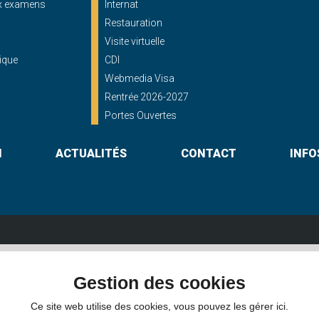
ux examens
Internat
Restauration
Visite virtuelle
ique
CDI
Webmedia Visa
Rentrée 2026-2027
Portes Ouvertes
N
ACTUALITÉS
CONTACT
INFO
Lycée St Georges
Gestion des cookies
shayes - 56000 VANNES
16, rue du Maréchal Foch - 56000 
Itinéraire
02 97 46 60 30
Itinéraire
Ce site web utilise des cookies, vous pouvez les gérer ici.