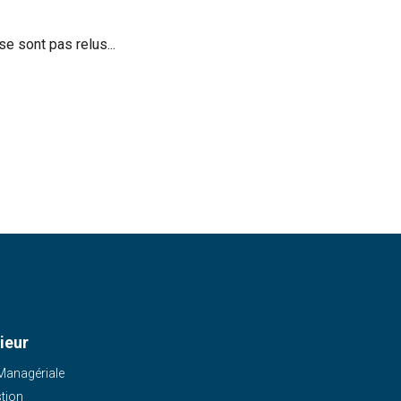
e sont pas relus...
ieur
 Managériale
stion