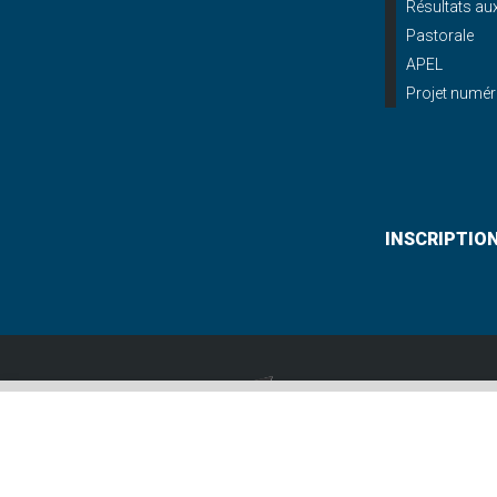
Résultats a
Pastorale
APEL
Projet numér
INSCRIPTIO
Lycée St Paul
12, allée Gabriel De
02 97 46 61 30