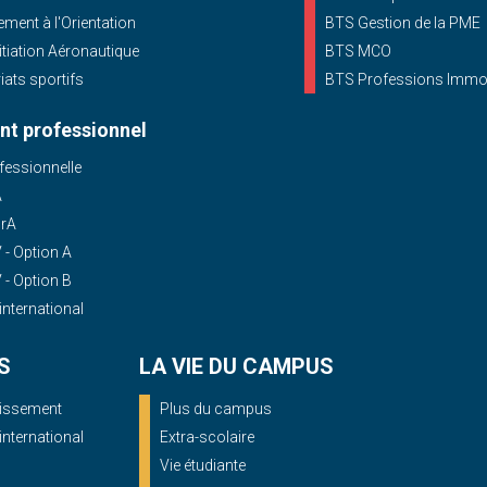
ent à l'Orientation
BTS Gestion de la PME
nitiation Aéronautique
BTS MCO
iats sportifs
BTS Professions Immob
t professionnel
essionnelle
A
OrA
- Option A
- Option B
'international
S
LA VIE DU CAMPUS
blissement
Plus du campus
'international
Extra-scolaire
Vie étudiante