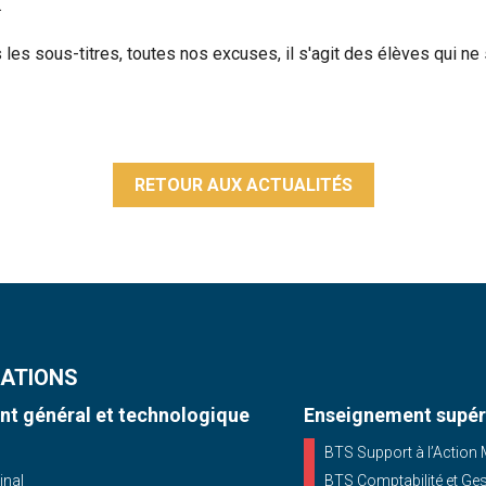
.
es sous-titres, toutes nos excuses, il s'agit des élèves qui ne s
RETOUR AUX ACTUALITÉS
ATIONS
t général et technologique
Enseignement supér
BTS Support à l’Action
inal
BTS Comptabilité et Ge