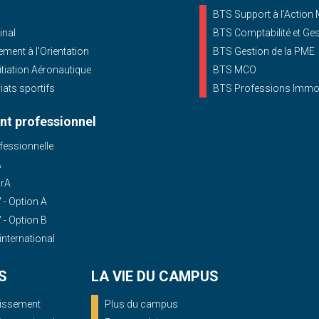
BTS Support à l’Action
inal
BTS Comptabilité et Ge
ent à l'Orientation
BTS Gestion de la PME
nitiation Aéronautique
BTS MCO
iats sportifs
BTS Professions Immob
t professionnel
essionnelle
A
OrA
- Option A
- Option B
'international
S
LA VIE DU CAMPUS
blissement
Plus du campus