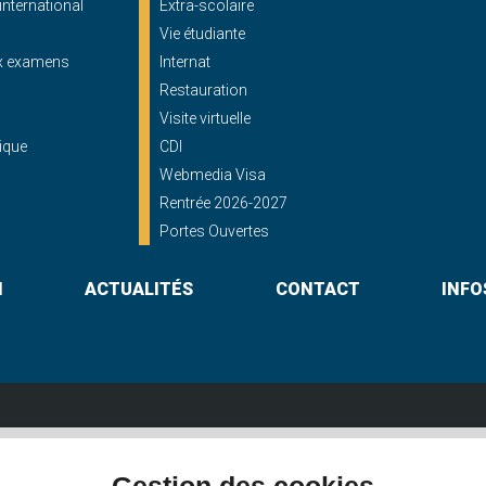
'international
Extra-scolaire
Vie étudiante
ux examens
Internat
Restauration
Visite virtuelle
ique
CDI
Webmedia Visa
Rentrée 2026-2027
Portes Ouvertes
N
ACTUALITÉS
CONTACT
INFO
Lycée St Georges
shayes - 56000 VANNES
16, rue du Maréchal Foch - 56000 