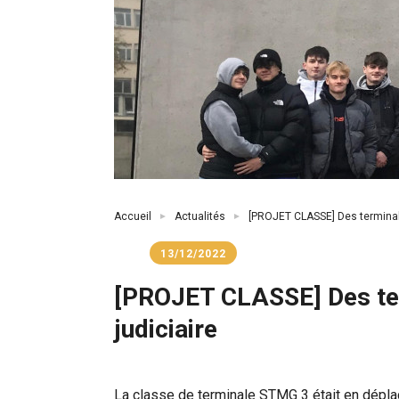
Fil
Accueil
Actualités
[PROJET CLASSE] Des terminale
d'Ariane
13/12/2022
[PROJET CLASSE] Des ter
judiciaire
La classe de terminale STMG 3 était en déplace