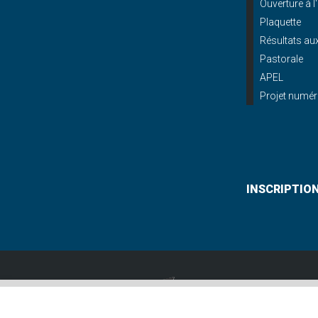
Ouverture à l
Plaquette
Résultats a
Pastorale
APEL
Projet numér
INSCRIPTIO
Lycée St Paul
12, allée Gabriel De