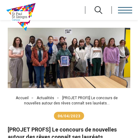
Aller
au
contenu
principal
Fil
Accueil
Actualités
[PROJET PROFS] Le concours de
d'Ariane
nouvelles autour des rêves connaît ses lauréats...
06/04/2023
[PROJET PROFS] Le concours de nouvelles
autour des rêves connaît ses lauréats...