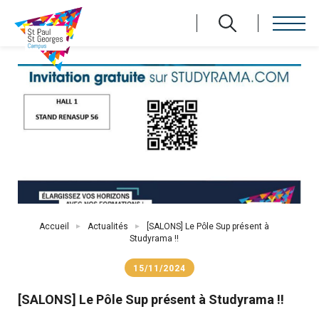
Aller
au
contenu
principal
Fil
Accueil
Actualités
[SALONS] Le Pôle Sup présent à
d'Ariane
Studyrama !!
15/11/2024
[SALONS] Le Pôle Sup présent à Studyrama !!