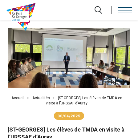
Aller
au
contenu
principal
Fil
Accueil
Actualités
[ST-GEORGES] Les élèves de TMDA en
d'Ariane
visite à l’URSSAF d’Auray
30/04/2025
[ST-GEORGES] Les élèves de TMDA en visite à
l’URSSAF d’Auray