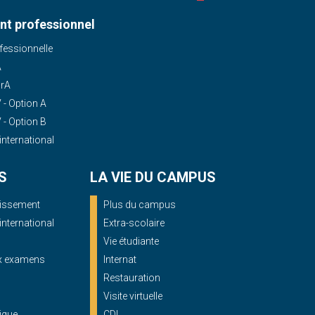
t professionnel
essionnelle
A
OrA
- Option A
- Option B
'international
S
LA VIE DU CAMPUS
blissement
Plus du campus
'international
Extra-scolaire
Vie étudiante
ux examens
Internat
Restauration
Visite virtuelle
ique
CDI