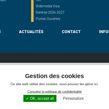
Webmedia Visa
Rentrée 2026-2027
Portes Ouvertes
N
ACTUALITÉS
CONTACT
INFO
Lycée St Georges
Gestion des cookies
shayes - 56000 VANNES
16, rue du Maréchal Foch - 56000 
Itinéraire
02 97 46 60 30
Itinéraire
Ce site web utilise des cookies, vous pouvez les gérer ici.
Consulter la politique de confidentialité
OK, accept all
Personalize
hotos non contractuelles -
Mentions légales
-
Gestion des cookies