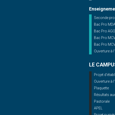
Enseignemen
Seconde prof
Bac Pro MD
Bac Pro AG
Bac Pro MCV 
Bac Pro MCV 
Ouverture à l
LE CAMPU
Projet d'éta
Ouverture à l
Plaquette
Résultats a
Pastorale
APEL
Projet numér