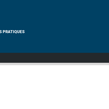
S PRATIQUES
Suivez-nous
VANNES
Grouplive - Agence de création de sites Internet