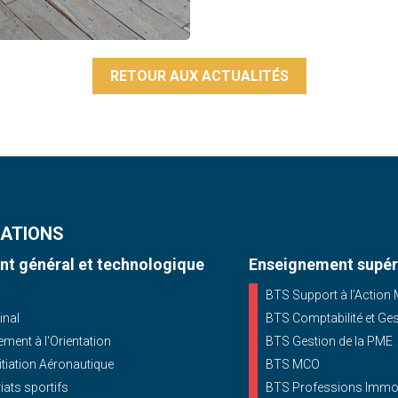
RETOUR AUX ACTUALITÉS
ATIONS
t général et technologique
Enseignement supér
BTS Support à l’Action
inal
BTS Comptabilité et Ge
ent à l'Orientation
BTS Gestion de la PME
nitiation Aéronautique
BTS MCO
iats sportifs
BTS Professions Immob