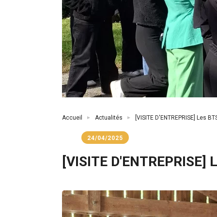
Fil
Accueil
Actualités
[VISITE D'ENTREPRISE] Les BTS 
d'Ariane
24/04/2025
[VISITE D'ENTREPRISE] Le