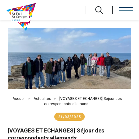
Aller
au
contenu
principal
Fil
Accueil
Actualités
[VOYAGES ET ECHANGES] Séjour des
d'Ariane
correspondants allemands
21/03/2025
[VOYAGES ET ECHANGES] Séjour des
correspondants allemands