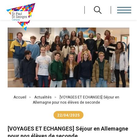
Aller
au
contenu
principal
Fil
Accueil
Actualités
[VOYAGES ET ECHANGES] Séjour en
d'Ariane
Allemagne pour nos élèves de seconde
22/04/2025
[VOYAGES ET ECHANGES] Séjour en Allemagne
pour nos élèves de seconde