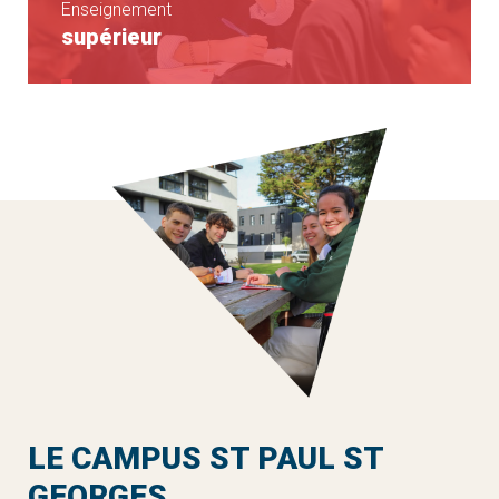
Enseignement
supérieur
BTS Support à l’Action
BTS MCO
Managériale
BTS Professions
BTS Comptabilité et
Immobilières
Gestion
BTS Gestion de la
PME
LE CAMPUS ST PAUL ST
GEORGES