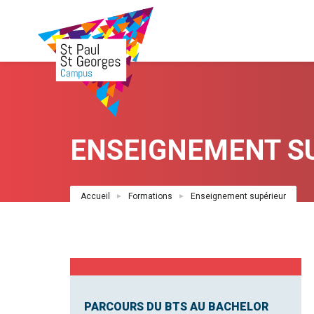
Aller
au
contenu
principal
ENSEIGNEMENT S
Fil
Accueil
Formations
Enseignement supérieur
d'Ariane
PARCOURS DU BTS AU BACHELOR