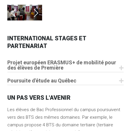
INTERNATIONAL STAGES ET
PARTENARIAT
Projet européen ERASMUS+ de mobilité pour
des élèves de Première
Une option mobilité internationale est proposée aux
Poursuite d'étude au Québec
élèves volontaires désireux d'améliorer leur
Depuis 2016, nous avons engagé un partenariat avec un
communication professionnelle en anglais.
UN PAS VERS L'AVENIR
établissement d'enseignement supérieur au Québec : le
CEGEP St Félicien.
Les élèves de Bac Professionnel du campus poursuivent
Chaque année, depuis 2009, une quinzaine d'élèves ont
vers des BTS des mêmes domaines. Par exemple, le
la possibilité d'effectuer un stage en entreprise dans un
Des formations dans les domaines de la comptabilité et
campus propose 4 BTS du domaine tertiaire (tertiaire
pays de l'Union Européenne, soit 4 semaines