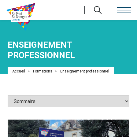
Aller
au
contenu
principal
ENSEIGNEMENT
PROFESSIONNEL
Fil
Accueil
Formations
Enseignement professionnel
d'Ariane