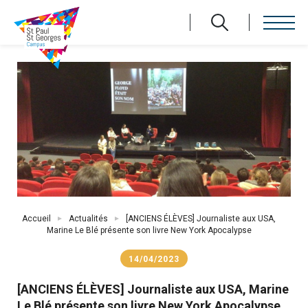
Aller
au
contenu
principal
Fil
Accueil
Actualités
[ANCIENS ÉLÈVES] Journaliste aux USA,
d'Ariane
Marine Le Blé présente son livre New York Apocalypse
14/04/2023
[ANCIENS ÉLÈVES] Journaliste aux USA, Marine
Le Blé présente son livre New York Apocalypse