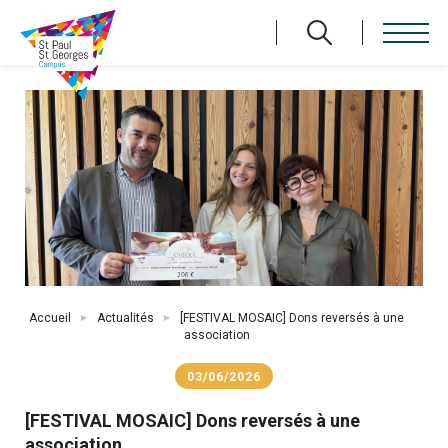
Aller
au
contenu
principal
Fil
Accueil
Actualités
[FESTIVAL MOSAIC] Dons reversés à une
d'Ariane
association
03/06/2026
[FESTIVAL MOSAIC] Dons reversés à une
association