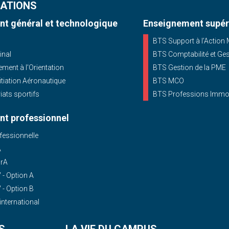
ATIONS
t général et technologique
Enseignement supér
BTS Support à l’Action
inal
BTS Comptabilité et Ge
ent à l'Orientation
BTS Gestion de la PME
nitiation Aéronautique
BTS MCO
iats sportifs
BTS Professions Immob
t professionnel
essionnelle
A
OrA
- Option A
- Option B
'international