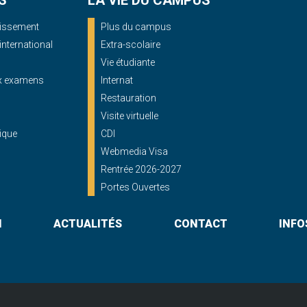
S
LA VIE DU CAMPUS
blissement
Plus du campus
'international
Extra-scolaire
Vie étudiante
ux examens
Internat
Restauration
Visite virtuelle
ique
CDI
Webmedia Visa
Rentrée 2026-2027
Portes Ouvertes
N
ACTUALITÉS
CONTACT
INFO