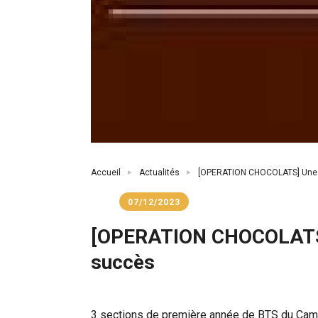
Fil
Accueil
Actualités
[OPERATION CHOCOLATS] Une co
d'Ariane
07/12/2023
[OPERATION CHOCOLATS] 
succès
3 sections de première année de BTS du Campu