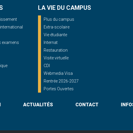
S
LA VIE DU CAMPUS
blissement
Plus du campus
'international
Extra-scolaire
Vie étudiante
ux examens
Internat
Restauration
Visite virtuelle
ique
CDI
Webmedia Visa
Rentrée 2026-2027
Portes Ouvertes
N
ACTUALITÉS
CONTACT
INFO