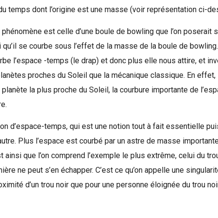
 du temps dont l’origine est une masse (voir représentation ci-d
 phénomène est celle d’une boule de bowling que l’on poserait s
 qu’il se courbe sous l’effet de la masse de la boule de bowling
be l’espace -temps (le drap) et donc plus elle nous attire, et inv
lanètes proches du Soleil que la mécanique classique. En effet, l
, planète la plus proche du Soleil, la courbure importante de l’
re.
tion d’espace-temps, qui est une notion tout à fait essentielle p
’autre. Plus l’espace est courbé par un astre de masse important
 ainsi que l’on comprend l’exemple le plus extrême, celui du trou 
ière ne peut s’en échapper. C’est ce qu’on appelle une singular
imité d’un trou noir que pour une personne éloignée du trou noir, 