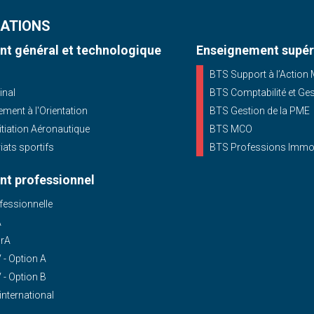
ATIONS
t général et technologique
Enseignement supér
BTS Support à l’Action
inal
BTS Comptabilité et Ge
ent à l'Orientation
BTS Gestion de la PME
nitiation Aéronautique
BTS MCO
iats sportifs
BTS Professions Immob
t professionnel
essionnelle
A
OrA
- Option A
- Option B
'international