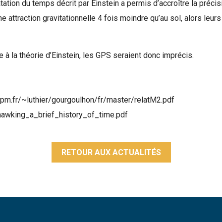
tation du temps décrit par Einstein a permis d’accroître la préci
 attraction gravitationnelle 4 fois moindre qu’au sol, alors leu
 à la théorie d’Einstein, les GPS seraient donc imprécis.
bspm.fr/~luthier/gourgoulhon/fr/master/relatM2.pdf
_hawking_a_brief_history_of_time.pdf
RETOUR AUX ACTUALITÉS